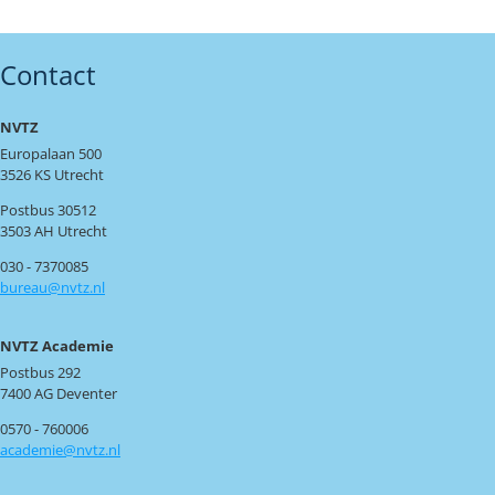
Contact
NVTZ
Europalaan 500
3526 KS Utrecht
Postbus 30512
3503 AH Utrecht
030 - 7370085
bureau@nvtz.nl
NVTZ Academie
Postbus 292
7400 AG Deventer
0570 - 760006
academie@nvtz.nl