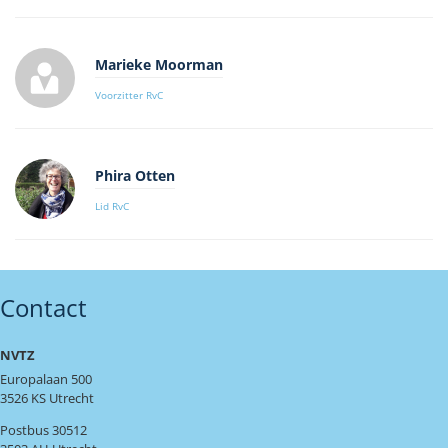
Marieke Moorman
Voorzitter RvC
Phira Otten
Lid RvC
Contact
NVTZ
Europalaan 500
3526 KS Utrecht
Postbus 30512