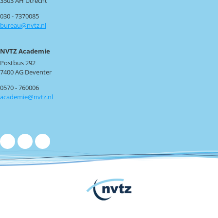
3503 AH Utrecht
030 - 7370085
bureau@nvtz.nl
NVTZ Academie
Postbus 292
7400 AG Deventer
0570 - 760006
academie@nvtz.nl