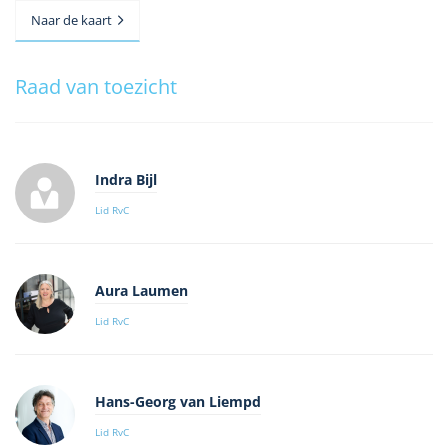
Naar de kaart
Raad van toezicht
Indra Bijl
Lid RvC
Aura Laumen
Lid RvC
Hans-Georg van Liempd
Lid RvC