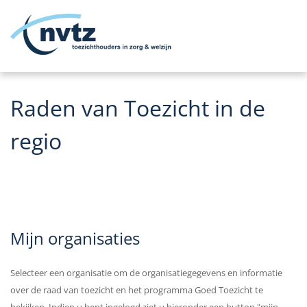
Me
Raden van Toezicht in de
regio
Mijn organisaties
Selecteer een organisatie om de organisatiegegevens en informatie
over de raad van toezicht en het programma Goed Toezicht te
bekijken. Indien u bent ingelogd ziet u hieronder een button "mijn