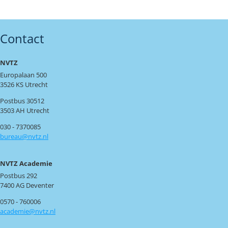
Contact
NVTZ
Europalaan 500
3526 KS Utrecht
Postbus 30512
3503 AH Utrecht
030 - 7370085
bureau@nvtz.nl
NVTZ Academie
Postbus 292
7400 AG Deventer
0570 - 760006
academie@nvtz.nl